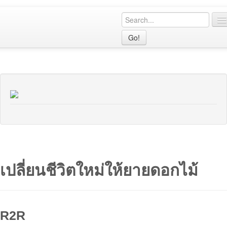
Go!
เมนูหลัก
CPG
R2R
CQI
คู่มือ
เรื่องเล่า
เปลี่ยนชีวิตใหม่ให้ยายดอกไม้
นิตยสาร
สมาชิก
R2R