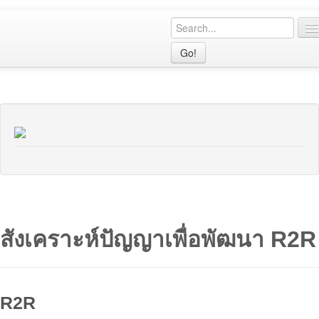
Go!
เมนูหลัก
CPG
R2R
CQI
คู่มือ
เรื่องเล่า
สังเคราะห์ปัญญาเพื่อพัฒนา R2R
นิตยสาร
สมาชิก
R2R