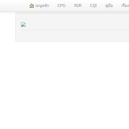
เมนูหลัก
CPG
R2R
CQI
คู่มือ
เรื่อ