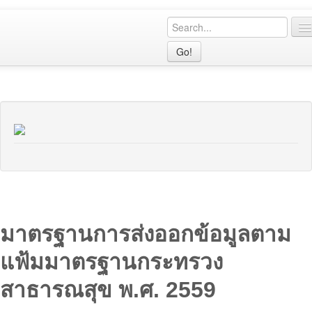
Go!
เมนูหลัก
CPG
R2R
CQI
คู่มือ
เรื่องเล่า
มาตรฐานการส่งออกข้อมูลตาม
นิตยสาร
แฟ้มมาตรฐานกระทรวง
สมาชิก
สาธารณสุข พ.ศ. 2559