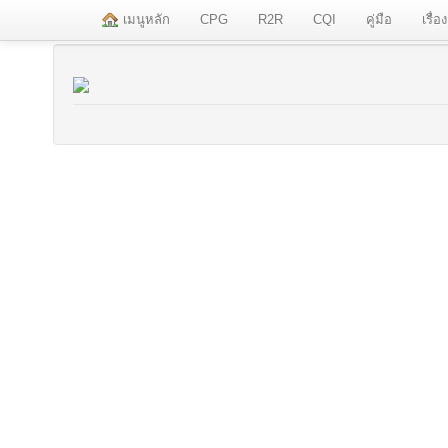
เมนูหลัก
CPG
R2R
CQI
คู่มือ
เรื่อ